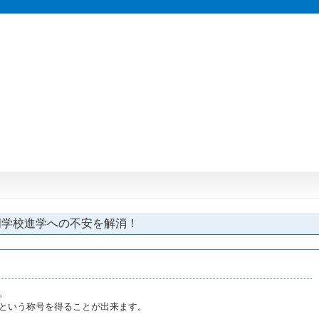
門学校進学への不安を解消！
。
という称号を得ることが出来ます。