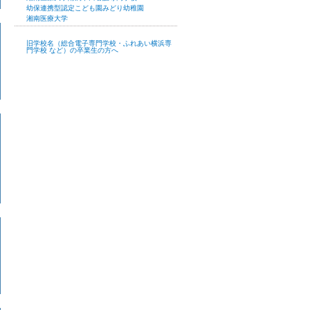
幼保連携型認定こども園みどり幼稚園
湘南医療大学
旧学校名（総合電子専門学校・ふれあい横浜専
門学校 など）の卒業生の方へ